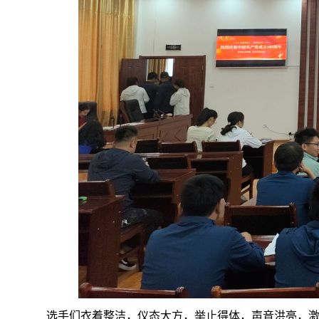
选手们衣着整洁，仪态大方，举止得体，声音洪亮，