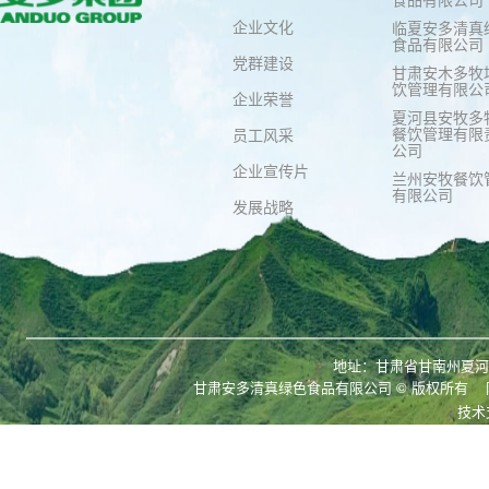
企业文化
临夏安多清真
食品有限公司
党群建设
甘肃安木多牧
饮管理有限公
企业荣誉
夏河县安牧多
餐饮管理有限
员工风采
公司
企业宣传片
兰州安牧餐饮
有限公司
发展战略
地址：甘肃省甘南州夏河县拉
甘肃安多清真绿色食品有限公司
© 版权所有
技术