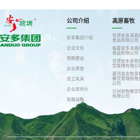
公司介绍
高原畜牧
甘肃安多清真
安多集团介绍
食品有限公司
企业文化
临夏安多清真
食品有限公司
党群建设
甘肃安木多牧
饮管理有限公
企业荣誉
夏河县安牧多
餐饮管理有限
员工风采
公司
企业宣传片
兰州安牧餐饮
有限公司
发展战略