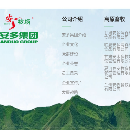
公司介绍
高原畜牧
甘肃安多清真
安多集团介绍
食品有限公司
企业文化
临夏安多清真
食品有限公司
党群建设
甘肃安木多牧
饮管理有限公
企业荣誉
夏河县安牧多
餐饮管理有限
员工风采
公司
企业宣传片
兰州安牧餐饮
有限公司
发展战略